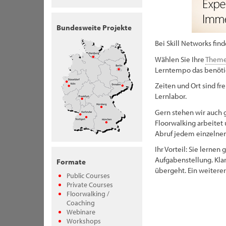
Bundesweite Projekte
Bei Skill Networks find
Wählen Sie Ihre
Them
Lerntempo das benöti
Zeiten und Ort sind fr
Lernlabor.
Gern stehen wir auch 
Floorwalking arbeitet 
Abruf jedem einzelnen
Ihr Vorteil: Sie lerne
Aufgabenstellung. Klar
Formate
übergeht. Ein weiterer
Public Courses
Private Courses
Floorwalking /
Coaching
Webinare
Workshops