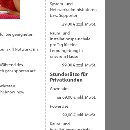
System- und
Netzwerkadministratoren
bzw. Supporter
129,00 € zzgl. MwSt.
Raum- und
für Sie geeigneten
Installationspauschale
pro Tag für eine
bei Skill Networks im
Lernumgebung in
unserem Hause
. Während des
99,00 € zzgl. MwSt.
uch ganz spontan auf
Stundesätze für
Privatkunden
konkreten
Anwender
n Ihr Know-how
nur 69,00 € inkl. MwSt.
PowerUser
99,00 € inkl. MwSt.
Raum- und
Installationspauschale