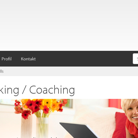
Profil
Kontakt
lls
king / Coaching